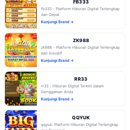
FB333
fb333 - Platform Hiburan Digital Terlengkap
dan Cepat
Kunjungi Brand →
ZK988
zk988 - Platform Hiburan Digital Terlengkap
dan Inovatif
Kunjungi Brand →
RR33
rr33 - Hiburan Digital Terkini dalam
Genggaman Anda
Kunjungi Brand →
QQYUK
qqyuk: Platform Hiburan Digital Terlengkap