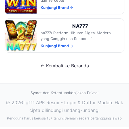
dan Tercepat
Kunjungi Brand →
NA777
na777: Platform Hiburan Digital Modern
yang Canggih dan Responsif
Kunjungi Brand →
← Kembali ke Beranda
Syarat dan Ketentuan
Kebijakan Privasi
© 2026 lg111 APK Resmi - Login & Daftar Mudah. Hak
cipta dilindungi undang-undang.
Pengguna harus berusia 18+ tahun. Bermain secara bertanggung jawab.