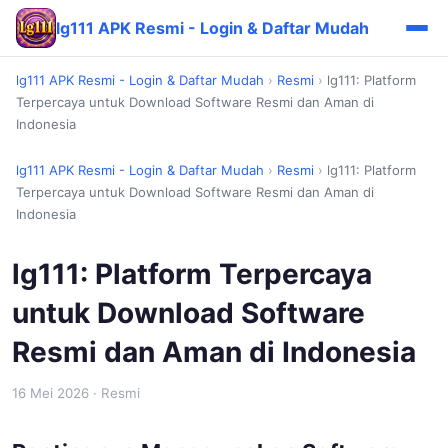
lg111 APK Resmi - Login & Daftar Mudah
lg111 APK Resmi - Login & Daftar Mudah
›
Resmi
›
lg111: Platform
Terpercaya untuk Download Software Resmi dan Aman di
Indonesia
lg111 APK Resmi - Login & Daftar Mudah
›
Resmi
›
lg111: Platform
Terpercaya untuk Download Software Resmi dan Aman di
Indonesia
lg111: Platform Terpercaya
untuk Download Software
Resmi dan Aman di Indonesia
16 Mei 2026
· Resmi