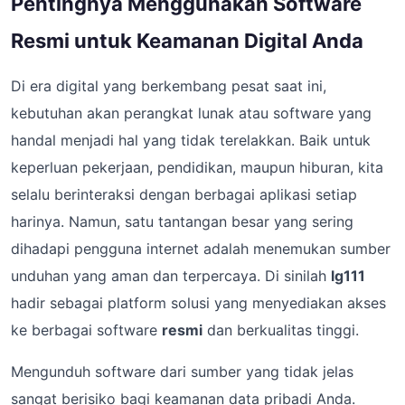
Pentingnya Menggunakan Software
Resmi untuk Keamanan Digital Anda
Di era digital yang berkembang pesat saat ini,
kebutuhan akan perangkat lunak atau software yang
handal menjadi hal yang tidak terelakkan. Baik untuk
keperluan pekerjaan, pendidikan, maupun hiburan, kita
selalu berinteraksi dengan berbagai aplikasi setiap
harinya. Namun, satu tantangan besar yang sering
dihadapi pengguna internet adalah menemukan sumber
unduhan yang aman dan terpercaya. Di sinilah
lg111
hadir sebagai platform solusi yang menyediakan akses
ke berbagai software
resmi
dan berkualitas tinggi.
Mengunduh software dari sumber yang tidak jelas
sangat berisiko bagi keamanan data pribadi Anda.