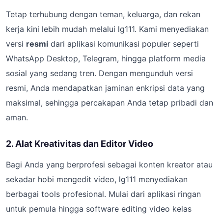
Tetap terhubung dengan teman, keluarga, dan rekan
kerja kini lebih mudah melalui lg111. Kami menyediakan
versi
resmi
dari aplikasi komunikasi populer seperti
WhatsApp Desktop, Telegram, hingga platform media
sosial yang sedang tren. Dengan mengunduh versi
resmi, Anda mendapatkan jaminan enkripsi data yang
maksimal, sehingga percakapan Anda tetap pribadi dan
aman.
2. Alat Kreativitas dan Editor Video
Bagi Anda yang berprofesi sebagai konten kreator atau
sekadar hobi mengedit video, lg111 menyediakan
berbagai tools profesional. Mulai dari aplikasi ringan
untuk pemula hingga software editing video kelas