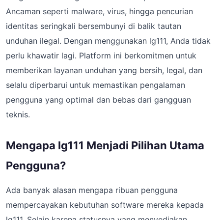
Ancaman seperti malware, virus, hingga pencurian
identitas seringkali bersembunyi di balik tautan
unduhan ilegal. Dengan menggunakan lg111, Anda tidak
perlu khawatir lagi. Platform ini berkomitmen untuk
memberikan layanan unduhan yang bersih, legal, dan
selalu diperbarui untuk memastikan pengalaman
pengguna yang optimal dan bebas dari gangguan
teknis.
Mengapa lg111 Menjadi Pilihan Utama
Pengguna?
Ada banyak alasan mengapa ribuan pengguna
mempercayakan kebutuhan software mereka kepada
lg111. Selain karena statusnya yang menyediakan