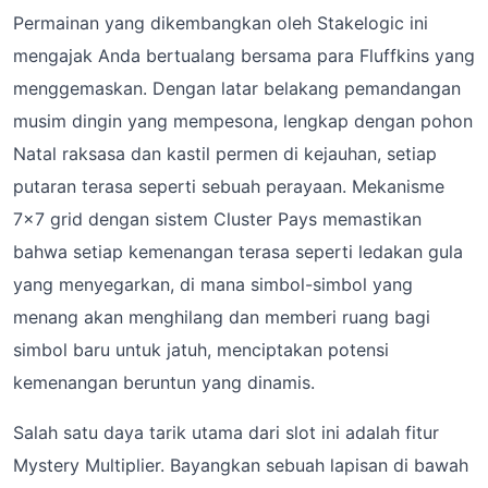
Permainan yang dikembangkan oleh Stakelogic ini
mengajak Anda bertualang bersama para Fluffkins yang
menggemaskan. Dengan latar belakang pemandangan
musim dingin yang mempesona, lengkap dengan pohon
Natal raksasa dan kastil permen di kejauhan, setiap
putaran terasa seperti sebuah perayaan. Mekanisme
7×7 grid dengan sistem Cluster Pays memastikan
bahwa setiap kemenangan terasa seperti ledakan gula
yang menyegarkan, di mana simbol-simbol yang
menang akan menghilang dan memberi ruang bagi
simbol baru untuk jatuh, menciptakan potensi
kemenangan beruntun yang dinamis.
Salah satu daya tarik utama dari slot ini adalah fitur
Mystery Multiplier. Bayangkan sebuah lapisan di bawah