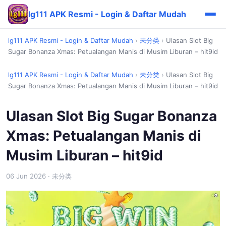
lg111 APK Resmi - Login & Daftar Mudah
lg111 APK Resmi - Login & Daftar Mudah
›
未分类
›
Ulasan Slot Big
Sugar Bonanza Xmas: Petualangan Manis di Musim Liburan – hit9id
lg111 APK Resmi - Login & Daftar Mudah
›
未分类
›
Ulasan Slot Big
Sugar Bonanza Xmas: Petualangan Manis di Musim Liburan – hit9id
Ulasan Slot Big Sugar Bonanza
Xmas: Petualangan Manis di
Musim Liburan – hit9id
06 Jun 2026
· 未分类