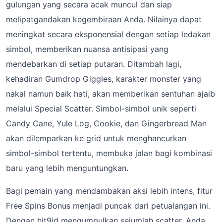
gulungan yang secara acak muncul dan siap
melipatgandakan kegembiraan Anda. Nilainya dapat
meningkat secara eksponensial dengan setiap ledakan
simbol, memberikan nuansa antisipasi yang
mendebarkan di setiap putaran. Ditambah lagi,
kehadiran Gumdrop Giggles, karakter monster yang
nakal namun baik hati, akan memberikan sentuhan ajaib
melalui Special Scatter. Simbol-simbol unik seperti
Candy Cane, Yule Log, Cookie, dan Gingerbread Man
akan dilemparkan ke grid untuk menghancurkan
simbol-simbol tertentu, membuka jalan bagi kombinasi
baru yang lebih menguntungkan.
Bagi pemain yang mendambakan aksi lebih intens, fitur
Free Spins Bonus menjadi puncak dari petualangan ini.
Dengan hit9id mengumpulkan sejumlah scatter, Anda