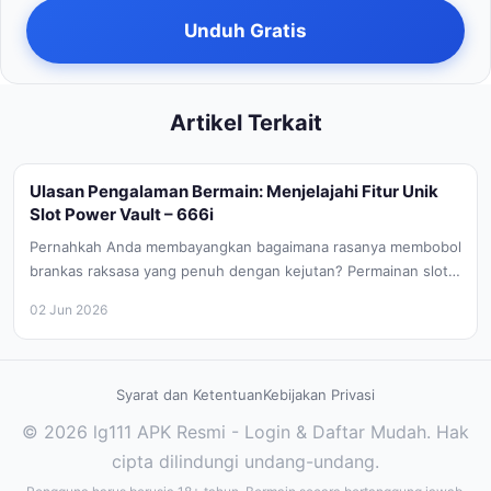
Unduh Gratis
Artikel Terkait
Ulasan Pengalaman Bermain: Menjelajahi Fitur Unik
Slot Power Vault – 666i
Pernahkah Anda membayangkan bagaimana rasanya membobol
brankas raksasa yang penuh dengan kejutan? Permainan slot
Power Vault dari Push Gaming hadir...
02 Jun 2026
Syarat dan Ketentuan
Kebijakan Privasi
© 2026 lg111 APK Resmi - Login & Daftar Mudah. Hak
cipta dilindungi undang-undang.